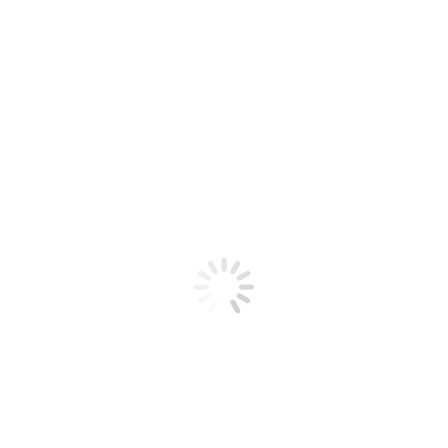
Nuno – verde oliva
24,00
€
Productos
Maceteros y jarrones