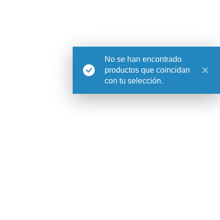
Política de cookies
Política de privacidad
Registrarse
Mis pedidos
No se han encontrado
Casa Atlântica
productos que coincidan
con tu selección.
Nosotros
Dónde encontrarnos
Profesionales
Marca registrada
Contacto
CÂ Estúdio
Magazine
Newsletter
Instagram