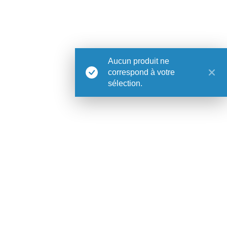
Avis juridique
Politique de cookies
Politique de confidentialité
Commandes
Aucun produit ne
Casa Atlântica
correspond à votre
sélection.
Nous
Où nous trouver
Professionnels
Marque déposée
Contact
CÂ Estúdio
Magazine
Newsletter
Instagram